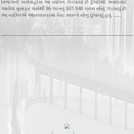
વિભાગની કાર્યવાહીમાં આ વ્યક્તિ ઝડપાયો છે. દુબઈથી અમદાવાદ
આવેલા મુસાફર પાસેથી 96 લાખનું 601.940 ગ્રામ સોનું ઝડપાયું છે.
આ વ્યક્તિએ આંતરવસ્ત્રમાં પેસ્ટ સ્વરૂપે સોનું છુપાવ્યું હતું. .........