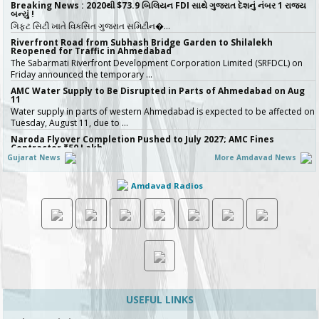
Breaking News : 2020થી $73.9 બિલિયન FDI સાથે ગુજરાત દેશનું નંબર 1 રાજ્ય
બન્યું !
ગિફ્ટ સિટી ખાતે વિકસિત ગુજરાત સમિટીન�…
Riverfront Road from Subhash Bridge Garden to Shilalekh
Reopened for Traffic in Ahmedabad
The Sabarmati Riverfront Development Corporation Limited (SRFDCL) on
Friday announced the temporary …
AMC Water Supply to Be Disrupted in Parts of Ahmedabad on Aug
11
Water supply in parts of western Ahmedabad is expected to be affected on
Tuesday, August 11, due to …
Naroda Flyover Completion Pushed to July 2027; AMC Fines
Contractor ₹50 Lakh
Gujarat News
More Amdavad News
The Amdavad Municipal Corporation (AMC) has extended the deadline for
the ₹276-crore Naroda Flyove…
Amdavad Radios
અમદાવાદની શાળાઓમાં રવિવારે સ્વૈચ્છિક વર્ગોને મંજૂરી, શિક્ષણ વિભાગનો મહત્વપૂર્ણ નિર્ણય,
જુઓ Video
અમદાવાદમાં ભારે વરસાદ બાદ વિદ્યાર્થી…
Ahmedabad Contractor Booked for Duping Trader of Rs 75 Lakh in
Housing Project
The Detection of Crime Branch (DCB) has booked a contractor for allegedly
duping a 43-year-old stock…
Gujarat Govt Bans Analogue Paneer, Butter, Cheese
The Government of Gujarat has announced a complete statewide ban on
non-standard “analog panee…
USEFUL LINKS
બિલ્ડરો સાવધાન! મચ્છરોનું બ્રિડિંગ મળ્યું તો AMC કરશે સીધી કાર્યવાહી, 16 બિલ્ડિંગ