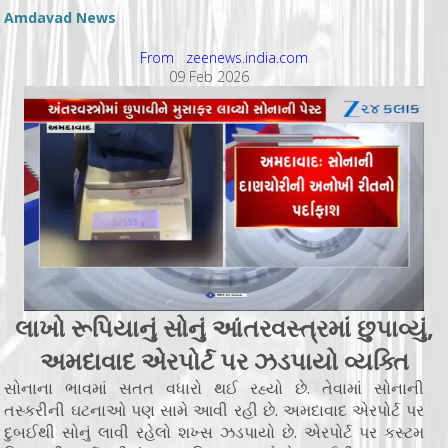
Amdavad News
From zeenews.india.com
09 Feb 2026
લાખો રૂપિયાનું સોનું આંતરવસ્ત્રમાં છુપાવ્યું,
અમદાવાદ એરપોર્ટ પર ઝડપાયો વ્યક્તિ
સોનાના ભાવમાં સતત વધારો થઈ રહ્યો છે. તેવામાં સોનાની
તસ્કરીની ઘટનાઓ પણ સામે આવી રહી છે. અમદાવાદ એરપોર્ટ પર
દુબઈથી સોનું લાવી રહેલો શખ્સ ઝડપાયો છે. એરપોર્ટ પર કસ્ટમ