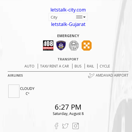
letstalk-city.com
letstalk-Gujarat
EMERGENCY
TRANSPORT
AUTO
TAXI/ RENT A CAR
BUS
RAIL
CYCLE
AMDAVAD AIRPORT
AIRLINES
CLOUDY
Cº
6:27 PM
Saturday, August 8