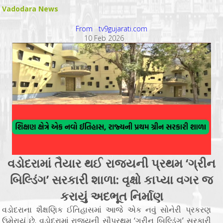
Vadodara News
From tv9gujarati.com
10 Feb 2026
વડોદરામાં તૈયાર થઈ રાજ્યની પ્રથમ ‘ગ્રીન
બિલ્ડિંગ’ સરકારી શાળા: વૃક્ષો કાપ્યા વગર જ
કરાયું અદભૂત નિર્માણ
વડોદરાના શૈક્ષણિક ઈતિહાસમાં આજે એક નવું સોનેરી પ્રકરણ
ઉમેરાયું છે. વડોદરામાં રાજ્યની સૌપ્રથમ ‘ગ્રીન બિલ્ડિંગ’ સરકારી