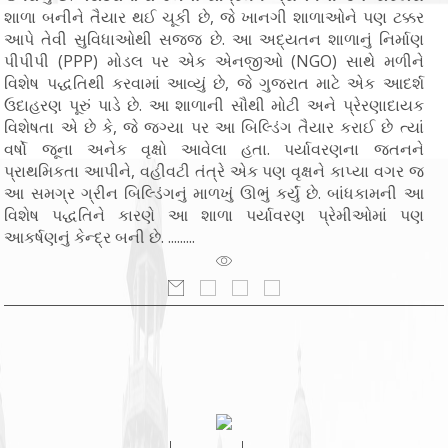
શાળા બનીને તૈયાર થઈ ચૂકી છે, જે ખાનગી શાળાઓને પણ ટક્કર
આપે તેવી સુવિધાઓથી સજ્જ છે. આ અદ્યતન શાળાનું નિર્માણ
પીપીપી (PPP) મોડલ પર એક એનજીઓ (NGO) સાથે મળીને
વિશેષ પદ્ધતિથી કરવામાં આવ્યું છે, જે ગુજરાત માટે એક આદર્શ
ઉદાહરણ પૂરું પાડે છે. આ શાળાની સૌથી મોટી અને પ્રેરણાદાયક
વિશેષતા એ છે કે, જે જગ્યા પર આ બિલ્ડિંગ તૈયાર કરાઈ છે ત્યાં
વર્ષો જૂના અનેક વૃક્ષો આવેલા હતા. પર્યાવરણના જતનને
પ્રાથમિકતા આપીને, વહીવટી તંત્રે એક પણ વૃક્ષને કાપ્યા વગર જ
આ સમગ્ર ગ્રીન બિલ્ડિંગનું માળખું ઊભું કર્યું છે. બાંધકામની આ
વિશેષ પદ્ધતિને કારણે આ શાળા પર્યાવરણ પ્રેમીઓમાં પણ
આકર્ષણનું કેન્દ્ર બની છે. .........