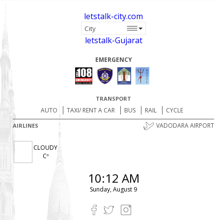
letstalk-city.com
letstalk-Gujarat
EMERGENCY
TRANSPORT
AUTO
TAXI/ RENT A CAR
BUS
RAIL
CYCLE
VADODARA AIRPORT
AIRLINES
CLOUDY
Cº
10:12 AM
Sunday, August 9