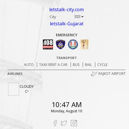
letstalk-city.com
letstalk-Gujarat
EMERGENCY
TRANSPORT
AUTO
TAXI/ RENT A CAR
BUS
RAIL
CYCLE
RAJKOT AIRPORT
AIRLINES
CLOUDY
Cº
10:47 AM
Monday, August 10