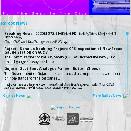
Rajkot News
Breaking News : 2020થી $73.9 બિલિયન FDI સાથે ગુજરાત દેશનું નંબર 1
રાજ્ય બન્યું !
ગિફ્ટ સિટી ખાતે વિકસિત ગુજરાત સમિટીન�…
Rajkot - Kanalus Doubling Project: CRS Inspection of New Broad
Gauge Section on Aug 7
The Commissioner of Railway Safety (CRS) will inspect the newly laid
broad gauge railway line betwee…
Gujarat Govt Bans Analogue Paneer, Butter, Cheese
The Government of Gujarat has announced a complete statewide ban
on non-standard “analog panee…
Rajkot Breaking News : રાજકોટમાં ધોળા દિવસે ક્રાઇમ! આંગડિયા પેઢીમાં
બંદૂકની અણીએ ₹19 લાખની લૂંટ, જુઓ CCTV Video
રાજકોટમાં આંગડિયા પેઢીમાં 19 લાખ રૂપિય…
Gujarat News
More Rajkot News
સૌરાષ્ટ્રના દર્દીઓ માટે રાહતના સમાચાર, રાજકોટ એઈમ્સ હોસ્પિટલમાં સ્પાઈન
સર્જરીનો સફળતાપૂર્વક પ્રારંભ- Video
Rajkot Radios
સૌરાષ્ટ્રના દર્દીઓ માટે મોટા રાહતના �…
No More Police Station Visits for Passport Verification in
Gujarat, Directs State DGP
Gujarat State Police Chief Gyanendrasinh Malik has issued strict
directives simplifying the passport…