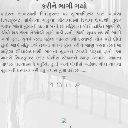
કરીને ભાગી ગયો
શહેરના સાબરમતી રિવરફ્રન્ટ પર સુભાષબ્રિજ પાસે આવેલા
રિવરફ્રન્ટ પાર્કિંગના મહિલા શૌચાલયમાં દિવાલ ઉપરથી યુવક
અંદર જોતો હોવાની ઘટના બની છે. મહિલાને કોઈ વ્યક્તિ જુએ છે,
એવો શક જતા તેઓએ બૂમો પાડી હતી, જેથી યુવક ત્યાંથી ભાગી
ગયો હતો. યુવકે જતાં પહેલાં બાથરૂમનો દરવાજો લોક કરી દીધો
હતો. જોકે મહિલાએ તેમના પતિને ફોન કરીને જાણ કરતા તરત જ
મહિલા શૌચાલયમાંથી ભાગતા યુવકને ઝડપી પાડ્યો હતો. આ
મામલે રિવરફ્રન્ટ ઇસ્ટ પોલીસ સ્ટેશનને જાણ કરવામાં આવતા
પોલીસ ઘટનાસ્થળે પહોંચી હતી અને પોલીસે આશિષ ભીલ નામના
યુવકની ધરપકડ કરી વધુ તપાસ હાથ ધરી છે. .......