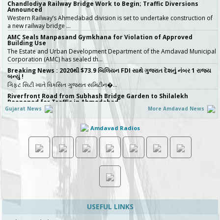
Chandlodiya Railway Bridge Work to Begin; Traffic Diversions
Announced
Western Railway’s Ahmedabad division is set to undertake construction of
a new railway bridge …
AMC Seals Manpasand Gymkhana for Violation of Approved
Building Use
The Estate and Urban Development Department of the Amdavad Municipal
Corporation (AMC) has sealed th…
Breaking News : 2020થી $73.9 બિલિયન FDI સાથે ગુજરાત દેશનું નંબર 1 રાજ્ય
બન્યું !
ગિફ્ટ સિટી ખાતે વિકસિત ગુજરાત સમિટીન�…
Riverfront Road from Subhash Bridge Garden to Shilalekh
Reopened for Traffic in Ahmedabad
Gujarat News
More Amdavad News
The Sabarmati Riverfront Development Corporation Limited (SRFDCL) on
Friday announced the temporary …
Amdavad Radios
AMC Water Supply to Be Disrupted in Parts of Ahmedabad on Aug
11
Water supply in parts of western Ahmedabad is expected to be affected on
Tuesday, August 11, due to …
Naroda Flyover Completion Pushed to July 2027; AMC Fines
Contractor ₹50 Lakh
The Amdavad Municipal Corporation (AMC) has extended the deadline for
the ₹276-crore Naroda Flyove…
અમદાવાદની શાળાઓમાં રવિવારે સ્વૈચ્છિક વર્ગોને મંજૂરી, શિક્ષણ વિભાગનો મહત્વપૂર્ણ નિર્ણય,
જુઓ Video
USEFUL LINKS
અમદાવાદમાં ભારે વરસાદ બાદ વિદ્યાર્થી…