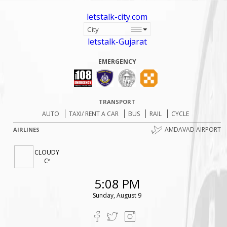
letstalk-city.com
letstalk-Gujarat
EMERGENCY
TRANSPORT
AUTO
TAXI/ RENT A CAR
BUS
RAIL
CYCLE
AMDAVAD AIRPORT
AIRLINES
CLOUDY
Cº
5:08 PM
Sunday, August 9