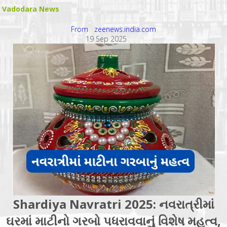
Vadodara News
From zeenews.india.com
19 Sep 2025
Shardiya Navratri 2025: નવરાત્રીમાં
ઘરમાં માટીનો ગરબો પધરાવવાનું વિશેષ મહત્વ,