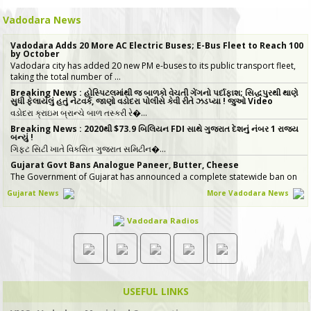
Vadodara News
Vadodara Adds 20 More AC Electric Buses; E-Bus Fleet to Reach 100
by October
Vadodara city has added 20 new PM e-buses to its public transport fleet,
taking the total number of …
Breaking News : હોસ્પિટલમાંથી જ બાળકો વેચતી ગેંગનો પર્દાફાશ; સિદ્ધપુરથી થાણે
સુધી ફેલાયેલું હતું નેટવર્ક, જાણો વડોદરા પોલીસે કેવી રીતે ઝડપ્યા ! જુઓ Video
વડોદરા ક્રાઇમ બ્રાન્ચે બાળ તસ્કરી રે�…
Breaking News : 2020થી $73.9 બિલિયન FDI સાથે ગુજરાત દેશનું નંબર 1 રાજ્ય
બન્યું !
ગિફ્ટ સિટી ખાતે વિકસિત ગુજરાત સમિટીન�…
Gujarat Govt Bans Analogue Paneer, Butter, Cheese
The Government of Gujarat has announced a complete statewide ban on
non-standard “analog panee…
Gujarat News
More Vadodara News
No More Police Station Visits for Passport Verification in Gujarat,
Directs State DGP
Vadodara Radios
Gujarat State Police Chief Gyanendrasinh Malik has issued strict directives
simplifying the passport…
સરકારી ખર્ચે કરો તીર્થયાત્રા, 15 રાજ્યોના વરિષ્ઠ નાગરિકો માટે ખાસ યોજના, જાણો કોણ
લઈ શકે લાભ
જો તમારી ઉંમર 60 વર્ષ કે તેથી વધુ છે અને �…
ICT emerges as a top Engineering course in demand in ACPC
USEFUL LINKS
admission season 2026 in Gujarat
Information & Communication Technology (ICT) has emerged as the top