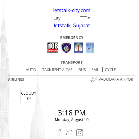
letstalk-city.com
letstalk-Gujarat
EMERGENCY
TRANSPORT
AUTO
TAXI/ RENT A CAR
BUS
RAIL
CYCLE
VADODARA AIRPORT
AIRLINES
CLOUDY
Cº
3:18 PM
Monday, August 10