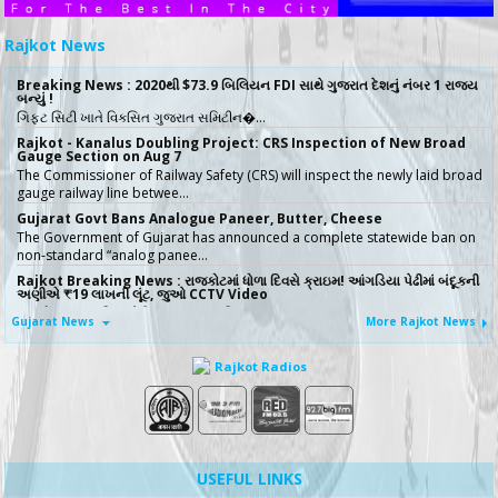
Rajkot News
Breaking News : 2020થી $73.9 બિલિયન FDI સાથે ગુજરાત દેશનું નંબર 1 રાજ્ય
બન્યું !
ગિફ્ટ સિટી ખાતે વિકસિત ગુજરાત સમિટીન�…
Rajkot - Kanalus Doubling Project: CRS Inspection of New Broad
Gauge Section on Aug 7
The Commissioner of Railway Safety (CRS) will inspect the newly laid broad
gauge railway line betwee…
Gujarat Govt Bans Analogue Paneer, Butter, Cheese
The Government of Gujarat has announced a complete statewide ban on
non-standard “analog panee…
Rajkot Breaking News : રાજકોટમાં ધોળા દિવસે ક્રાઇમ! આંગડિયા પેઢીમાં બંદૂકની
અણીએ ₹19 લાખની લૂંટ, જુઓ CCTV Video
રાજકોટમાં આંગડિયા પેઢીમાં 19 લાખ રૂપિય…
Gujarat News
More Rajkot News
સૌરાષ્ટ્રના દર્દીઓ માટે રાહતના સમાચાર, રાજકોટ એઈમ્સ હોસ્પિટલમાં સ્પાઈન સર્જરીનો
સફળતાપૂર્વક પ્રારંભ- Video
Rajkot Radios
સૌરાષ્ટ્રના દર્દીઓ માટે મોટા રાહતના �…
No More Police Station Visits for Passport Verification in Gujarat,
Directs State DGP
Gujarat State Police Chief Gyanendrasinh Malik has issued strict directives
simplifying the passport…
સરકારી ખર્ચે કરો તીર્થયાત્રા, 15 રાજ્યોના વરિષ્ઠ નાગરિકો માટે ખાસ યોજના, જાણો કોણ
USEFUL LINKS
લઈ શકે લાભ