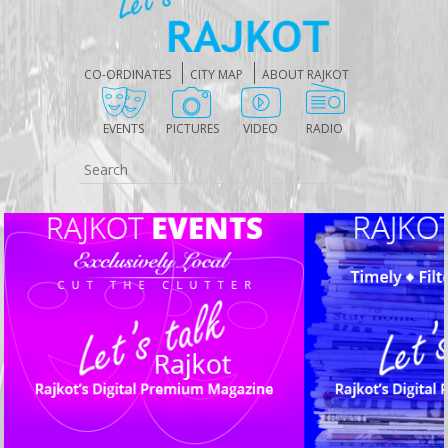
CO-ORDINATES
CITY MAP
ABOUT RAJKOT
EVENTS
PICTURES
VIDEO
RADIO