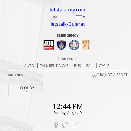
letstalk-city.com
letstalk-Gujarat
EMERGENCY
TRANSPORT
AUTO
TAXI/ RENT A CAR
BUS
RAIL
CYCLE
RAJKOT AIRPORT
AIRLINES
CLOUDY
Cº
12:44 PM
Sunday, August 9